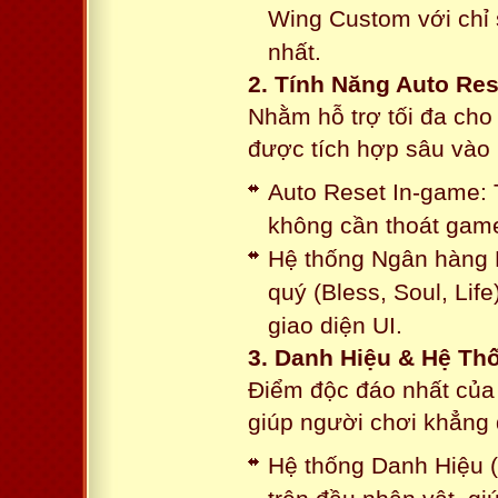
Wing Custom với chỉ 
nhất.
2. Tính Năng Auto Res
Nhằm hỗ trợ tối đa cho
được tích hợp sâu vào h
Auto Reset In-game: 
không cần thoát game
Hệ thống Ngân hàng N
quý (Bless, Soul, Life
giao diện UI.
3. Danh Hiệu & Hệ T
Điểm độc đáo nhất của 
giúp người chơi khẳng 
Hệ thống Danh Hiệu (T