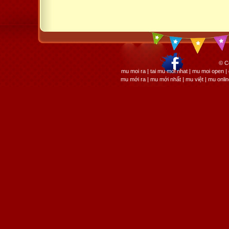
© C
mu moi ra | tai mu moi nhat | mu moi open
mu mới ra | mu mới nhất | mu việt | mu onli