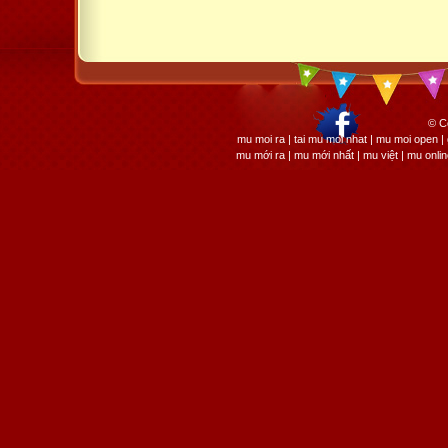
© C
mu moi ra | tai mu moi nhat | mu moi open
mu mới ra | mu mới nhất | mu việt | mu onli