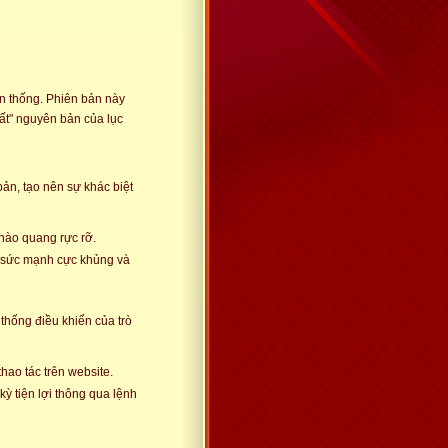
ền thống. Phiên bản này
ất" nguyên bản của lục
ản, tạo nên sự khác biệt
 hào quang rực rỡ.
ố sức mạnh cực khủng và
thống điều khiển của trò
ao tác trên website.
kỳ tiện lợi thông qua lệnh