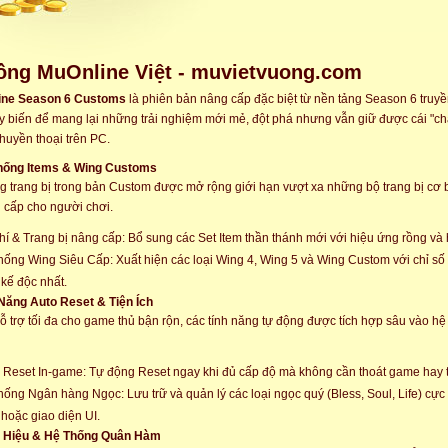
ồng MuOnline Việt - muvietvuong.com
ine Season 6 Customs
là phiên bản nâng cấp đặc biệt từ nền tảng Season 6 truy
y biến để mang lại những trải nghiệm mới mẻ, đột phá nhưng vẫn giữ được cái "ch
huyền thoại trên PC.
Thống Items & Wing Customs
g trang bị trong bản Custom được mở rộng giới hạn vượt xa những bộ trang bị cơ b
 cấp cho người chơi.
hí & Trang bị nâng cấp: Bổ sung các Set Item thần thánh mới với hiệu ứng rồng và
hống Wing Siêu Cấp: Xuất hiện các loại Wing 4, Wing 5 và Wing Custom với chỉ s
t kế độc nhất.
 Năng Auto Reset & Tiện Ích
 trợ tối đa cho game thủ bận rộn, các tính năng tự động được tích hợp sâu vào hệ 
 Reset In-game: Tự động Reset ngay khi đủ cấp độ mà không cần thoát game hay th
hống Ngân hàng Ngọc: Lưu trữ và quản lý các loại ngọc quý (Bless, Soul, Life) cực 
 hoặc giao diện UI.
h Hiệu & Hệ Thống Quân Hàm