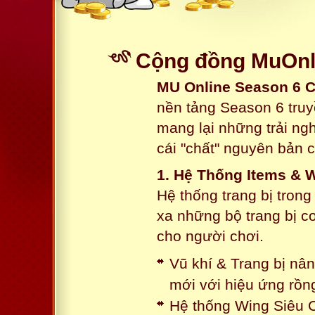
Cộng đồng MuOnli
MU Online Season 6 
nền tảng Season 6 truy
mang lại những trải n
cái "chất" nguyên bản 
1. Hệ Thống Items & 
Hệ thống trang bị tron
xa những bộ trang bị c
cho người chơi.
Vũ khí & Trang bị nâ
mới với hiệu ứng rồn
Hệ thống Wing Siêu C