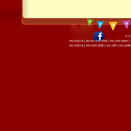
© C
mu moi ra | tai mu moi nhat | mu moi open
mu mới ra | mu mới nhất | mu việt | mu onli